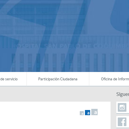
de servicio
Participación Ciudadana
Oficina de Infor
Sígue
a
a
a