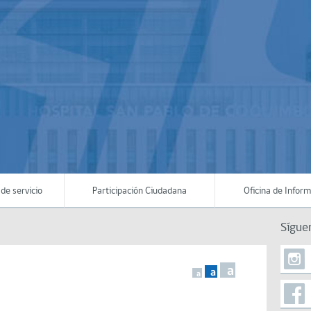
de servicio
Participación Ciudadana
Oficina de Infor
Sígue
a
a
a