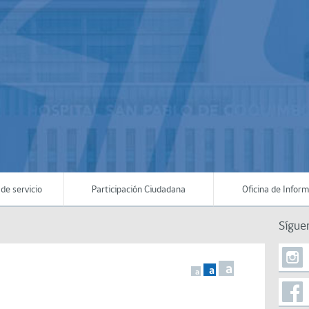
de servicio
Participación Ciudadana
Oficina de Infor
Sígue
a
a
a