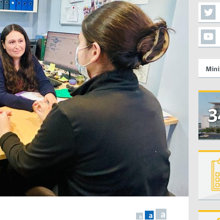
Mini
a
a
a