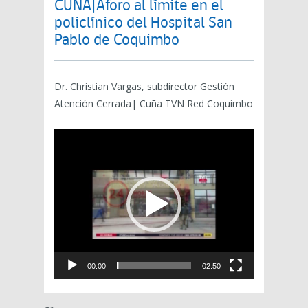
CUÑA|Aforo al límite en el
policlínico del Hospital San
Pablo de Coquimbo
Dr. Christian Vargas, subdirector Gestión
Atención Cerrada| Cuña TVN Red Coquimbo
Reproductor
de
vídeo
00:00
02:50