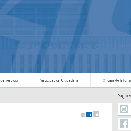
de servicio
Participación Ciudadana
Oficina de Infor
Sígue
a
a
a