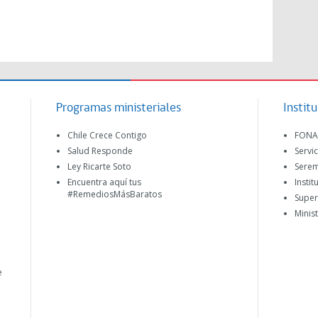
Programas ministeriales
Instit
Chile Crece Contigo
FONA
Salud Responde
Servi
Ley Ricarte Soto
Serem
Encuentra aquí tus
Instit
#RemediosMásBaratos
Super
Minis
e