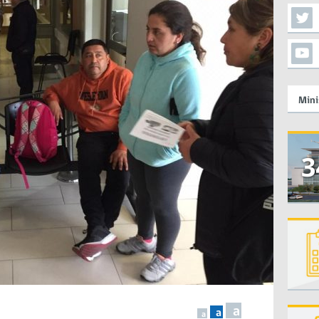
Mini
a
a
a