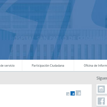
de servicio
Participación Ciudadana
Oficina de Infor
Sígue
a
a
a