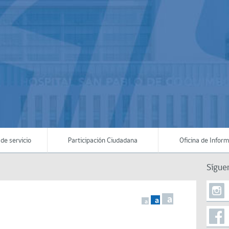
de servicio
Participación Ciudadana
Oficina de Infor
Sígue
a
a
a