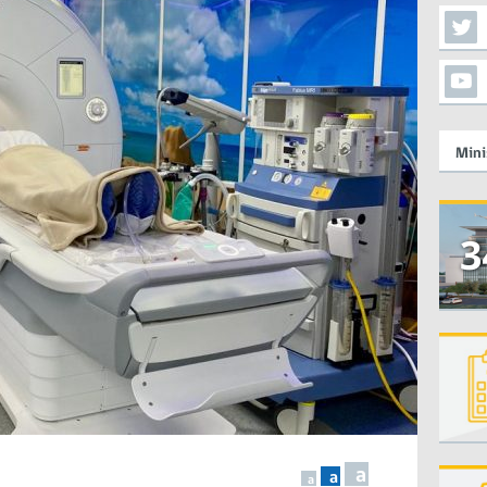
Mini
a
a
a