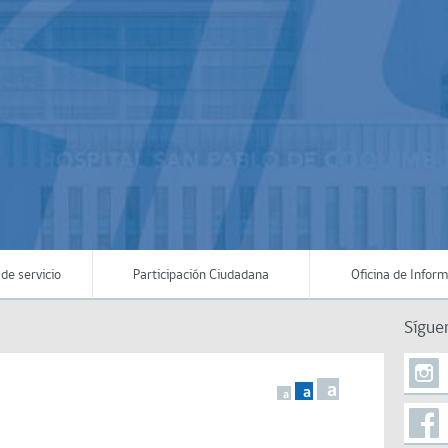
de servicio
Participación Ciudadana
Oficina de Infor
Sígue
a
a
a