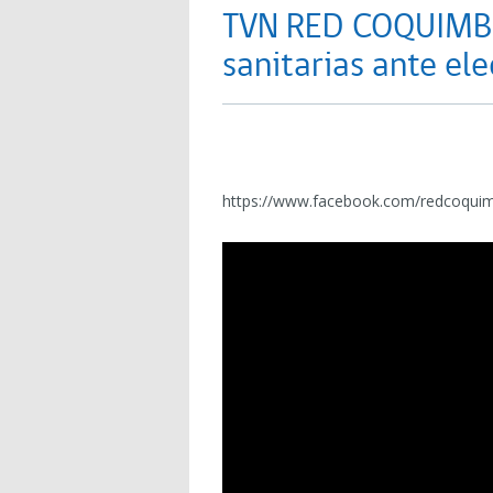
TVN RED COQUIMB
sanitarias ante el
https://www.facebook.com/redcoqui
Reproductor
de
vídeo