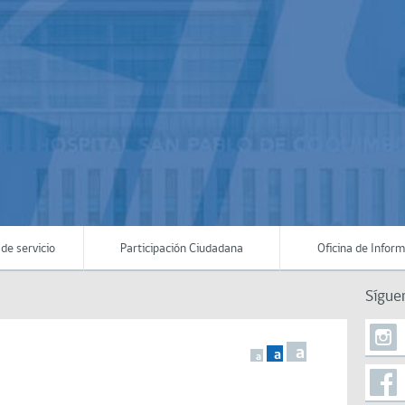
de servicio
Participación Ciudadana
Oficina de Infor
Sígue
a
a
a