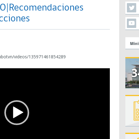
O|Recomendaciones
ecciones
Mini
mbotvn/videos/135971461854289