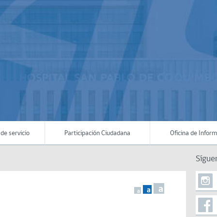
de servicio
Participación Ciudadana
Oficina de Infor
Sígue
a
a
a