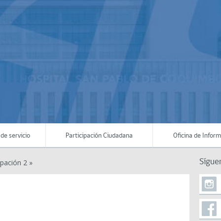
de servicio
Participación Ciudadana
Oficina de Infor
Sígue
pación 2 »